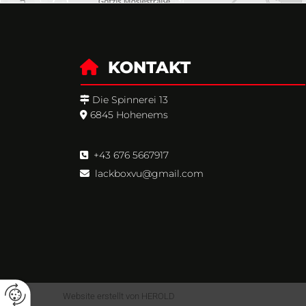
KONTAKT

Die Spinnerei 13

6845 Hohenems

+43 676 5667917

lackboxvu@gmail.com

Website erstellt von HEROLD